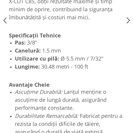
X-CUT C85, obții rezultate maxime și timp
minim de oprire, contribuind la siguranța
îmbunătățită și costuri mai mici.
Specificații Tehnice
Pas:
3/8”
Canelură:
1.5 mm
Utilizare cu pilă:
Ø 5.5 mm / 7/32"
Lungime:
30.48 metri - 100 ft
Avantaje Cheie
Ascuțime Durabilă:
Lanțul menține o
ascuțime de lungă durată, asigurând
performanțe constante.
Durabilitate Remarcabilă:
Fabricat pentru a
rezista la condiții dificile de tăiere,
asigurând o durată de viață extinsă.