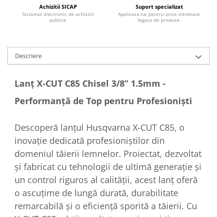
Achizitii SICAP
Suport specializat
Sistemul electronic de achizitii
Apeleaza-ne pentru orice intrebare
publice
legata de produse.
Descriere
Lanț X-CUT C85 Chisel 3/8” 1.5mm -
Performanță de Top pentru Profesioniști
Descoperă lanțul Husqvarna X-CUT C85, o
inovație dedicată profesioniștilor din
domeniul tăierii lemnelor. Proiectat, dezvoltat
și fabricat cu tehnologii de ultimă generație și
un control riguros al calității, acest lanț oferă
o ascuțime de lungă durată, durabilitate
remarcabilă și o eficiență sporită a tăierii. Cu