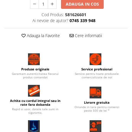
ADAUGA IN COS
Cod Produs:
581626601
Ai nevoie de ajutor?
0745 339 948
Adauga la Favorite
Cere informatii
Produse originale
Service profesional
Garantam autenticitatea fiecarui
Service pentru toate produsele
produs comandat
comercializate de noi
Achita cu cardul integral sau in
Livrare gratuita
rate fara dobanda
Oriunde in tara pentru comenzi
Rapid si usor, datele tale sunt in
peste 500 de lei *
siguranta.