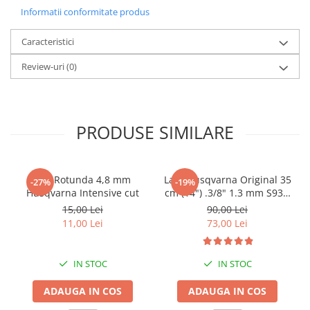
Informatii conformitate produs
Caracteristici
Review-uri
(0)
PRODUSE SIMILARE
Pila Rotunda 4,8 mm
Lant Husqvarna Original 35
-27%
-19%
Husqvarna Intensive cut
cm (14") .3/8" 1.3 mm S93G
- 52 DL pentru Husqvarna
15,00 Lei
90,00 Lei
Original 236 , 120 Mark II
11,00 Lei
73,00 Lei
IN STOC
IN STOC
ADAUGA IN COS
ADAUGA IN COS