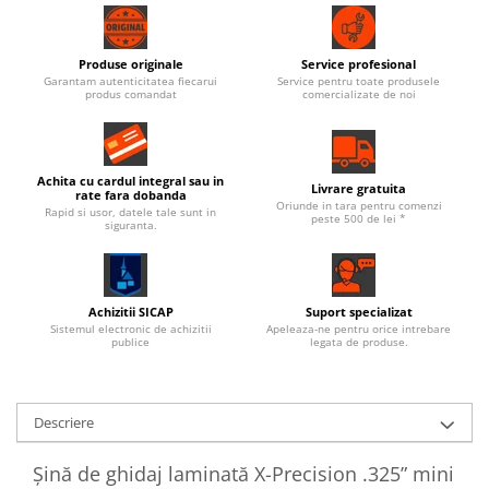
Produse originale
Service profesional
Garantam autenticitatea fiecarui
Service pentru toate produsele
produs comandat
comercializate de noi
Achita cu cardul integral sau in
Livrare gratuita
rate fara dobanda
Oriunde in tara pentru comenzi
Rapid si usor, datele tale sunt in
peste 500 de lei *
siguranta.
Achizitii SICAP
Suport specializat
Sistemul electronic de achizitii
Apeleaza-ne pentru orice intrebare
publice
legata de produse.
Descriere
Șină de ghidaj laminată X-Precision .325” mini