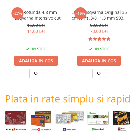
Pila Rotunda 4,8 mm
Lant Husqvarna Original 35
-27%
-19%
Husqvarna Intensive cut
cm (14") .3/8" 1.3 mm S93G
- 52 DL pentru Husqvarna
15,00 Lei
90,00 Lei
Original 236 , 120 Mark II
11,00 Lei
73,00 Lei
IN STOC
IN STOC
ADAUGA IN COS
ADAUGA IN COS
Plata in rate simplu si rapid